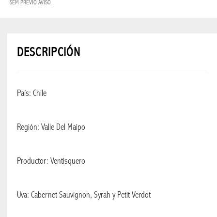
SEM PRÉVIO AVISO.
NAVIDAD
BLESS
2026
SUPER
DESCRIPCIÓN
OFERTAS
PROMO
País: Chile
BLESS
BEBIDAS
Región: Valle Del Maipo
BEBIDAS
EN GENERAL
Productor: Ventisquero
RUM
Uva: Cabernet Sauvignon, Syrah y Petit Verdot
TEQUILA