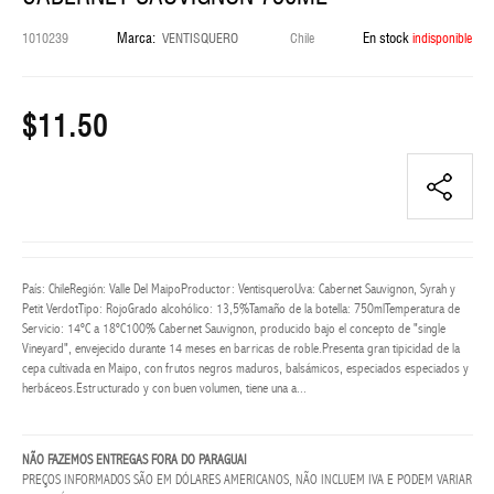
LENTES
Marca:
En stock
1010239
VENTISQUERO
Chile
indisponible
GRADO
FEMININO
$11.50
LENTES
GRADO
MASCULINO
Lentes
sol
femenino
País: ChileRegión: Valle Del MaipoProductor: VentisqueroUva: Cabernet Sauvignon, Syrah y
Petit VerdotTipo: RojoGrado alcohólico: 13,5%Tamaño de la botella: 750mlTemperatura de
LENTES
Servicio: 14ºC a 18ºC100% Cabernet Sauvignon, producido bajo el concepto de "single
SOL
Vineyard", envejecido durante 14 meses en barricas de roble.Presenta gran tipicidad de la
MASCULINO
cepa cultivada en Maipo, con frutos negros maduros, balsámicos, especiados especiados y
herbáceos.Estructurado y con buen volumen, tiene una a...
NAVIDAD
BLESS
NÃO FAZEMOS ENTREGAS FORA DO PARAGUAI
PREÇOS INFORMADOS SÃO EM DÓLARES AMERICANOS, NÃO INCLUEM IVA E PODEM VARIAR