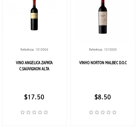
ELETRONICOS
APPLE
AUDÍFONO
Referência: 1010004
Referência: 1010005
ELECTRÓNICOS
VINO ANGELICA ZAPATA
VINHO NORTON MALBEC D.O.C
C.SAUVIGNON ALTA
INFORMÁTICA
JBL
$17.50
$8.50
RECEPTORES
DE TV
XIAOMI