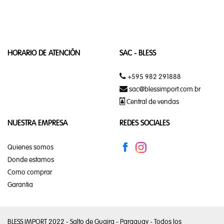
DECORACIÓN
Y
REGALOS
CAMA,
HORARIO DE ATENCIÓN
SAC - BLESS
MESA, BAÑO
+595 982 291888
sac@blessimport.com.br
Central de vendas
CORTINAS
NUESTRA EMPRESA
REDES SOCIALES
CUADROS
Quienes somos
DECORACION
Donde estamos
EN GENERAL
Como comprar
Garantia
OMBRELONE
REGALOS
EN GENERAL
BLESS IMPORT 2022 - Salto de Guaira - Paraguay - Todos los