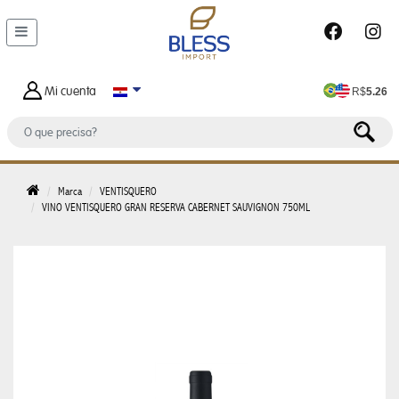
DEPARTAMENTOS
MALETAS
Y
Mi cuenta
R$
5.26
BOLSOS
BOLSO
DE
HOMBRE
Marca
VENTISQUERO
VINO VENTISQUERO GRAN RESERVA CABERNET SAUVIGNON 750ML
BOLSA
FEMENINO
BOLSA
TERMICA
CARTERAS
FEMENINAS