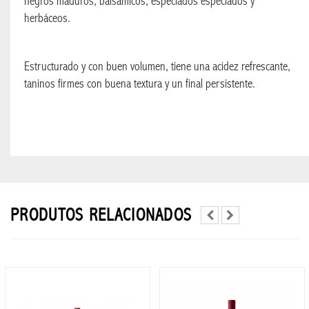
negros maduros, balsámicos, especiados especiados y
WHISKY
herbáceos.
TELEFONIA
Estructurado y con buen volumen, tiene una acidez refrescante,
APPLE
taninos firmes con buena textura y un final persistente.
WATCH
CELULARES
REALME
RELOJ
PRODUTOS RELACIONADOS
INTELIGENTE
APPLE
XIAOMI