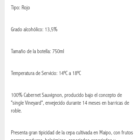
Tipo: Rojo
CHAMPANES
Grado alcohólico: 13,5%
COMESTIBLES
CERVEZA
Tamaño de la botella: 750ml
BRANDY
Temperatura de Servicio: 14ºC a 18ºC
GIN
LICOR
100% Cabernet Sauvignon, producido bajo el concepto de
"single Vineyard", envejecido durante 14 meses en barricas de
VODKA
roble.
VINO
Presenta gran tipicidad de la cepa cultivada en Maipo, con frutos