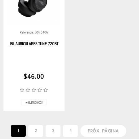
NAVIDAD
BLESS
2026
SUPER
Referência: 3070406
OFERTAS
JBL AURICULARES TUNE 720BT
PROMO
BLESS
$46.00
BEBIDAS
BEBIDAS
EN GENERAL
+ ELETRONICOS
RUM
1
2
3
4
PRÓX. PÁGINA
TEQUILA