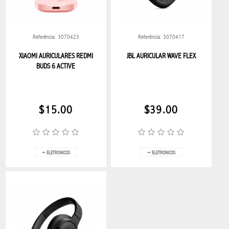
LENTES
GRADO
FEMININO
Referência: 3070423
Referência: 3070417
XIAOMI AURICULARES REDMI
JBL AURICULAR WAVE FLEX
LENTES
BUDS 6 ACTIVE
GRADO
MASCULINO
Lentes
$15.00
$39.00
sol
femenino
LENTES
+ ELETRONICOS
+ ELETRONICOS
SOL
MASCULINO
NAVIDAD
BLESS