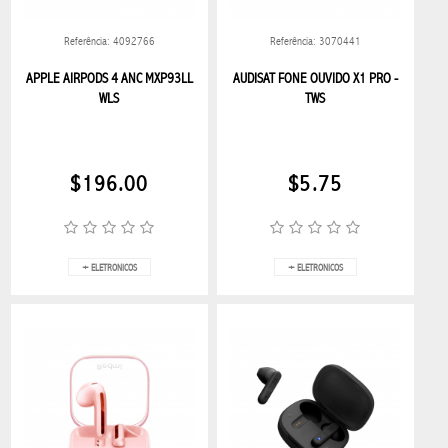
ESTUCHE
NECESARIO
Referência: 4092766
Referência: 3070441
APPLE AIRPODS 4 ANC MXP93LL
AUDISAT FONE OUVIDO X1 PRO -
MALETAS
WLS
TWS
MOCHILAS
$196.00
$5.75
COLECCIÓN
HUGO
BOSS
+ ELETRONICOS
+ ELETRONICOS
COLECCIÓN
BOSS
COLECCION
HUGO
LENTES