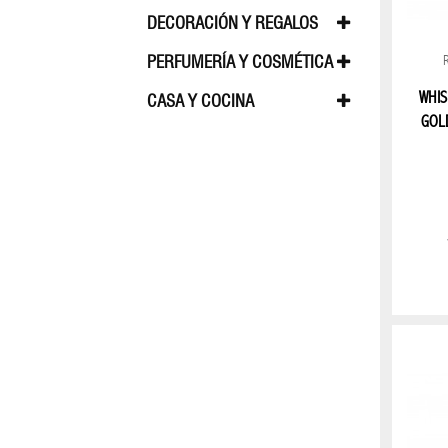
BOSS
APPLE
AUDÍFONO
DECORACIÓN Y REGALOS
CAMA, MESA, BAÑO
CORTINAS
PERFUMERÍA Y COSMÉTICA
COLECCION
HUGO
PERFUME FEMININO
PERFUME MA
WHIS
CASA Y COCINA
GOL
ELECTROPORTÁTILES
LINEA CUISIN
LENTES
LENTES
GRADO
FEMININO
LENTES
GRADO
MASCULINO
Lentes
sol
femenino