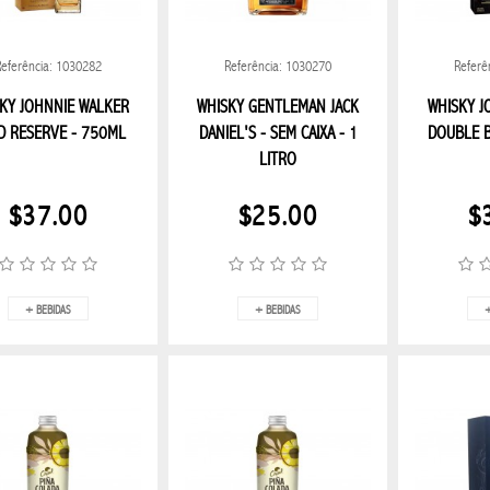
ELECTRÓNICOS
INFORMÁTICA
CUADROS
DECORACION E
Referência: 1030282
Referência: 1030270
Referê
SCULINO
PERFUME UNISSEX
COSMÉTICOS
KY JOHNNIE WALKER
WHISKY GENTLEMAN JACK
WHISKY J
D RESERVE - 750ML
DANIEL'S - SEM CAIXA - 1
DOUBLE B
ART
LINEA TRAMONTINA
LINHA KITCHEN
LITRO
$37.00
$25.00
$
+ BEBIDAS
+ BEBIDAS
+