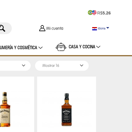
R$
5.26
Mi cuenta
Idioma
CASA Y COCINA
UMERÍA Y COSMÉTICA
ENINAS
ESTUCHE NECESARIO
MALETAS
ASCULINO