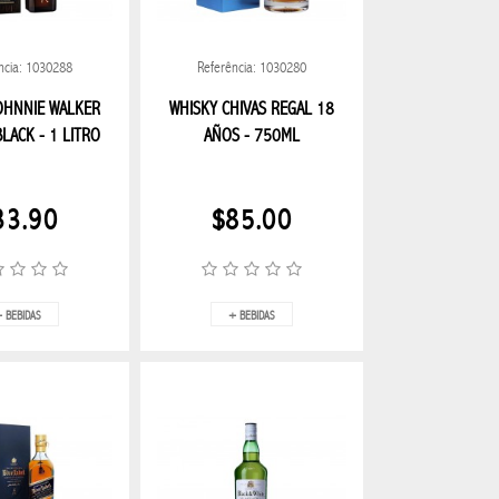
JBL
RECEPTORES DE 
N GENERAL
OMBRELONE
REGALOS EN GEN
ncia: 1030288
Referência: 1030280
SALUD Y BELEZA
OHNNIE WALKER
WHISKY CHIVAS REGAL 18
LACK - 1 LITRO
AÑOS - 750ML
AID
PLATO MELANINA
utensilios de cocin
33.90
$85.00
 BEBIDAS
+ BEBIDAS