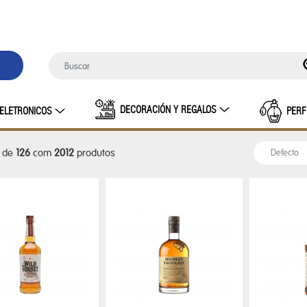
DECORACIÓN Y REGALOS
ELETRONICOS
PERF
de
126
com
2012
produtos
INO
BOLSA TERMICA
CARTERAS FEM
HUGO
DO MASCULINO
Lentes sol femenino
LENTES SOL M