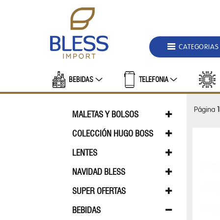
DEPARTAMENTOS
MALETAS
CATEGORIAS
Y
BOLSOS
BEBIDAS
TELEFONIA
BOLSO
DE
Página
1
HOMBRE
MALETAS Y BOLSOS
BOLSO DE HOMBRE
BOLSA FEMEN
COLECCIÓN HUGO BOSS
BOLSA
COLECCIÓN BOSS
COLECCION 
LENTES
FEMENINO
LENTES GRADO FEMININO
LENTES GRA
NAVIDAD BLESS
BOLSA
NAVIDAD BLESS 2026
SUPER OFERTAS
TERMICA
PROMO BLESS
BEBIDAS