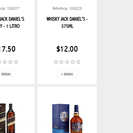
ncia: 1030277
Referência: 1030229
JACK DANIEL'S
WHISKY JACK DANIEL'S -
 - 1 LITRO
375ML
17.50
$12.00
 BEBIDAS
+ BEBIDAS
NTE
APPLE
XIAOMI