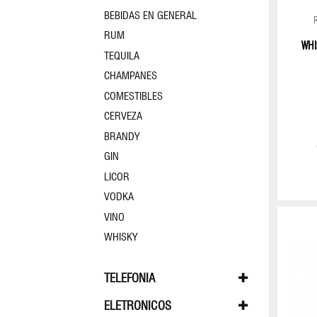
BEBIDAS EN GENERAL
CARTERAS
FEMENINAS
RUM
WHI
TEQUILA
CHAMPANES
ESTUCHE
NECESARIO
COMESTIBLES
CERVEZA
MALETAS
BRANDY
GIN
LICOR
MOCHILAS
VODKA
COLECCIÓN
VINO
HUGO
WHISKY
BOSS
TELEFONIA
APPLE WATCH
CELULARES
COLECCIÓN
ELETRONICOS