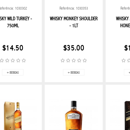
Referência: 1030302
Referência: 1030353
Referê
SKY WILD TURKEY -
WHISKY MONKEY SHOULDER
WHISKY 
750ML
- 1LT
HONEY
$14.50
$35.00
$
+ BEBIDAS
+ BEBIDAS
+
REALME
RELOJ INTELIGE