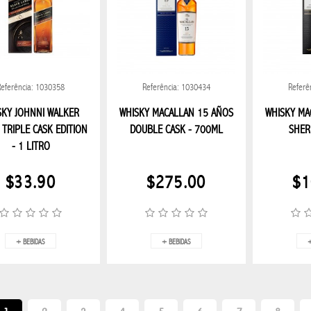
Referência: 1030358
Referência: 1030434
Referê
SKY JOHNNI WALKER
WHISKY MACALLAN 15 AÑOS
WHISKY MA
 TRIPLE CASK EDITION
DOUBLE CASK - 700ML
SHER
- 1 LITRO
$33.90
$275.00
$1
+ BEBIDAS
+ BEBIDAS
+